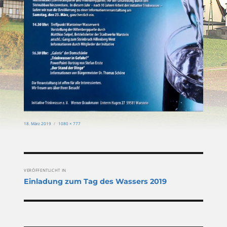
Veröffentlicht
Originalgröße
18. März 2019
1080 × 777
am
Beitragsnavigation
VERÖFFENTLICHT IN
Einladung zum Tag des Wassers 2019