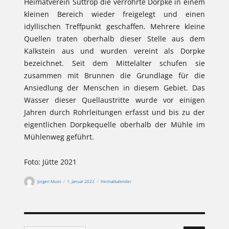
Heimatverein Suttrop die verrohrte Dorpke in einem
kleinen Bereich wieder freigelegt und einen
idyllischen Treffpunkt geschaffen. Mehrere kleine
Quellen traten oberhalb dieser Stelle aus dem
Kalkstein aus und wurden vereint als Dorpke
bezeichnet. Seit dem Mittelalter schufen sie
zusammen mit Brunnen die Grundlage für die
Ansiedlung der Menschen in diesem Gebiet. Das
Wasser dieser Quellaustritte wurde vor einigen
Jahren durch Rohrleitungen erfasst und bis zu der
eigentlichen Dorpkequelle oberhalb der Mühle im
Mühlenweg geführt.
Foto: Jütte 2021
Autor
Veröffentlicht
Kategorien
Jürgen Mues
1. Januar 2022
Heimatkalender
am
SUCHEN