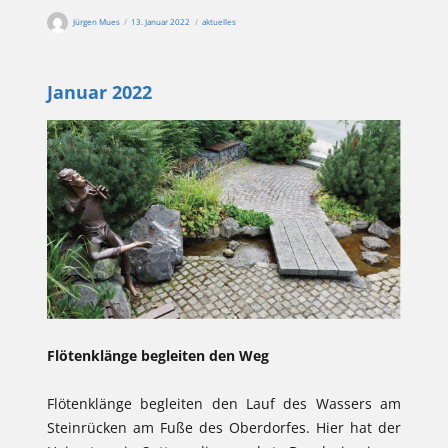
Autor
Veröffentlicht
Kategorien
Jürgen Mues
13. Januar 2022
aktuelles
am
Januar 2022
Flötenklänge begleiten den Weg
Flötenklänge begleiten den Lauf des Wassers am
Steinrücken am Fuße des Oberdorfes. Hier hat der