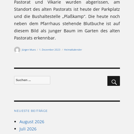
Pastorat und Vikarie wurden abgerissen, am
Standort des alten Pastorats ist heute der Parkplatz
und die Bushaltestelle „Plaßkamp“. Die heute noch
neben dem Pfarrhaus stehende Blutbuche ist auf
diesem Bild als junger Baum im Garten des alten
Pastorats erkennbar.
Autor
Veröffentlicht
Kategorien
Jürgen Mues
1. Dezember 2023
Heimatkalender
am
SUCHEN
Suchen
nach:
NEUESTE BEITRÄGE
August 2026
Juli 2026