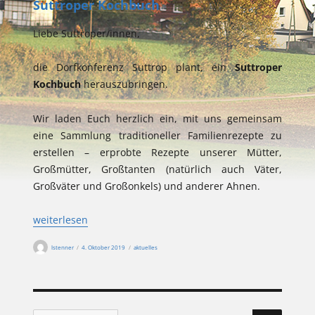
Suttroper Kochbuch
Liebe Suttroper/innen,
die Dorfkonferenz Suttrop plant, ein
Suttroper
Kochbuch
herauszubringen.
Wir laden Euch herzlich ein, mit uns gemeinsam
eine Sammlung traditioneller Familienrezepte zu
erstellen – erprobte Rezepte unserer Mütter,
Großmütter, Großtanten (natürlich auch Väter,
Großväter und Großonkels) und anderer Ahnen.
„Suttroper Kochbuch“
weiterlesen
Autor
Veröffentlicht
Kategorien
lstenner
4. Oktober 2019
aktuelles
am
SUCHEN