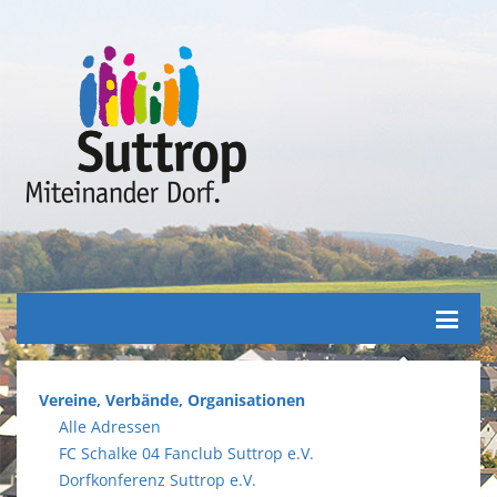
Seiten
Vereine, Verbände, Organisationen
Alle Adressen
FC Schalke 04 Fanclub Suttrop e.V.
Dorfkonferenz Suttrop e.V.