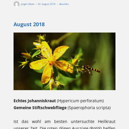
Autor
Veröffentlicht
Kategorien
Jürgen Mues
20. August 2018
aktuelles
am
August 2018
Echtes Johanniskraut
(Hypericum perforatum)
Gemeine Stiftschwebfliege
(Spaerophoria scripta)
Ist das wohl am besten untersuchte Heilkraut
unserer Zeit. Die roten öligen Auszüge (Rotöl) helfen