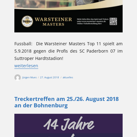
Fussball: Die Warsteiner Masters Top 11 spielt am
5.9.2018 gegen die Profis des SC Paderborn 07 im
Suttroper Hardtstadion!
„5. September 2018: SC Paderborn 07 im Suttroper Hardtst
weiterlesen
Autor
Veröffentlicht
Kategorien
Jürgen Mues
27. August 2018
aktuelles
am
Treckertreffen am 25./26. August 2018
an der Bohnenburg