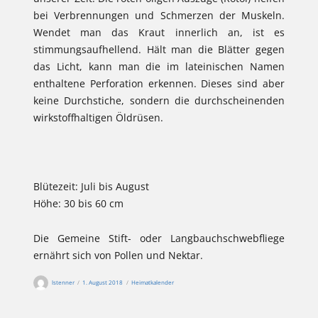
bei Verbrennungen und Schmerzen der Muskeln.
Wendet man das Kraut innerlich an, ist es
stimmungsaufhellend. Hält man die Blätter gegen
das Licht, kann man die im lateinischen Namen
enthaltene Perforation erkennen. Dieses sind aber
keine Durchstiche, sondern die durchscheinenden
wirkstoffhaltigen Öldrüsen.
Blütezeit: Juli bis August
Höhe: 30 bis 60 cm
Die Gemeine Stift- oder Langbauchschwebfliege
ernährt sich von Pollen und Nektar.
Autor
Veröffentlicht
Kategorien
lstenner
1. August 2018
Heimatkalender
am