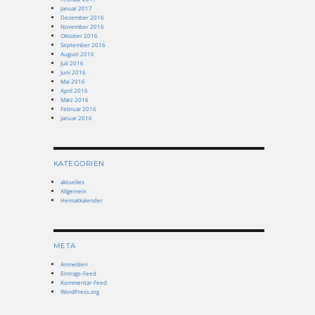
Januar 2017
Dezember 2016
November 2016
Oktober 2016
September 2016
August 2016
Juli 2016
Juni 2016
Mai 2016
April 2016
März 2016
Februar 2016
Januar 2016
KATEGORIEN
aktuelles
Allgemein
Heimatkalender
META
Anmelden
Eintrags-Feed
Kommentar-Feed
WordPress.org