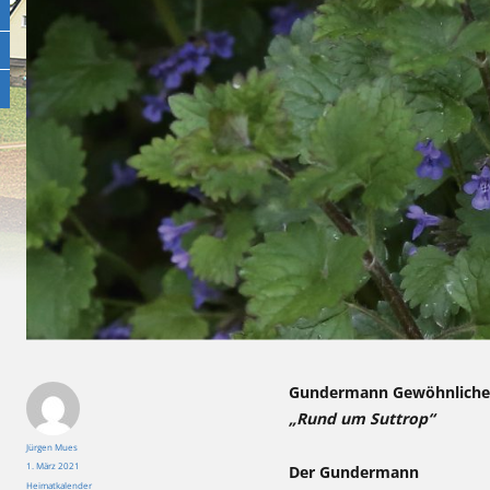
Gundermann Gewöhnliche
„Rund um Suttrop“
Autor
Jürgen Mues
Veröffentlicht
1. März 2021
Der Gundermann
am
Kategorien
Heimatkalender