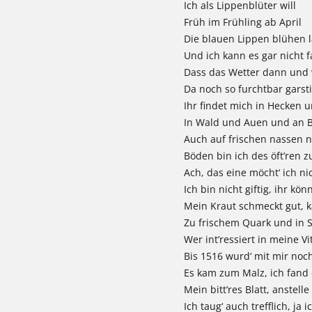
Ich als Lippenblüter will
Früh im Frühling ab April
Die blauen Lippen blühen 
Und ich kann es gar nicht f
Dass das Wetter dann und
Da noch so furchtbar garst
Ihr findet mich in Hecken 
In Wald und Auen und an 
Auch auf frischen nassen n
Böden bin ich des öft’ren z
Ach, das eine möcht‘ ich ni
Ich bin nicht giftig, ihr kö
Mein Kraut schmeckt gut, k
Zu frischem Quark und in 
Wer int’ressiert in meine Vi
Bis 1516 wurd‘ mit mir noch
Es kam zum Malz, ich fand 
Mein bitt’res Blatt, anstell
Ich taug‘ auch trefflich, ja i