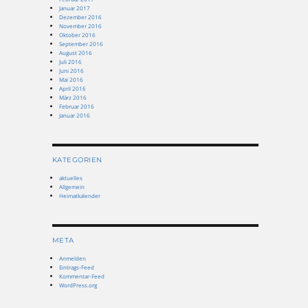
Januar 2017
Dezember 2016
November 2016
Oktober 2016
September 2016
August 2016
Juli 2016
Juni 2016
Mai 2016
April 2016
März 2016
Februar 2016
Januar 2016
KATEGORIEN
aktuelles
Allgemein
Heimatkalender
META
Anmelden
Eintrags-Feed
Kommentar-Feed
WordPress.org