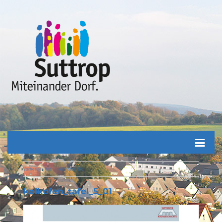
Vorheriges Bild
Nächstes Bild
kalkofen_tafel_5_01