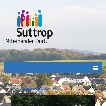
06-juni-greencup-ret