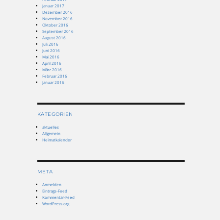
Januar 2017
Dezember 2016
November 2016
Oktober 2016
September 2016
August 2016
Juli 2016
Juni 2016
Mai 2016
April 2016
März 2016
Februar 2016
Januar 2016
KATEGORIEN
aktuelles
Allgemein
Heimatkalender
META
Anmelden
Eintrags-Feed
Kommentar-Feed
WordPress.org