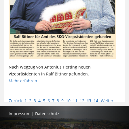
Nach Wegzug von Antonius Herting neuen
Vizepräsidenten in Ralf Bittner gefunden.
Mehr erfahren
Zurück
1
2
3
4
5
6
7
8
9
10
11
12
13
14
Weiter
Impressum
|
Datenschutz